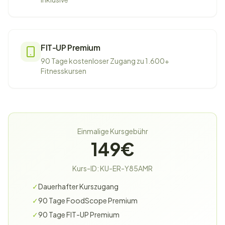
FIT-UP Premium
90 Tage kostenloser Zugang zu 1.600+
Fitnesskursen
Einmalige Kursgebühr
149€
Kurs-ID: KU-ER-Y85AMR
✓
Dauerhafter Kurszugang
✓
90 Tage FoodScope Premium
✓
90 Tage FIT-UP Premium