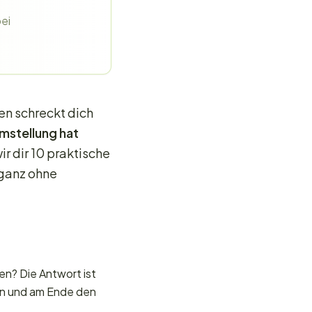
ei
en schreckt dich
mstellung hat
ir dir 10 praktische
 ganz ohne
en? Die Antwort ist
ion und am Ende den