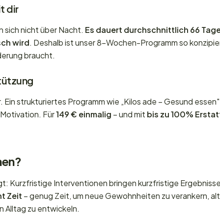
t dir
sich nicht über Nacht.
Es dauert durchschnittlich 66 Tage
sch wird
. Deshalb ist unser 8-Wochen-Programm so konzipiert 
derung braucht.
stützung
r. Ein strukturiertes Programm wie „Kilos ade – Gesund essen"
Motivation. Für
149 € einmalig
– und mit
bis zu 100% Ersta
hen?
t: Kurzfristige Interventionen bringen kurzfristige Ergebniss
t Zeit
– genug Zeit, um neue Gewohnheiten zu verankern, al
n Alltag zu entwickeln.