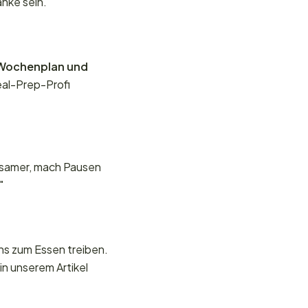
nke sein.
 Wochenplan und
eal-Prep-Profi
ngsamer, mach Pausen
"
ns zum Essen treiben.
in unserem Artikel