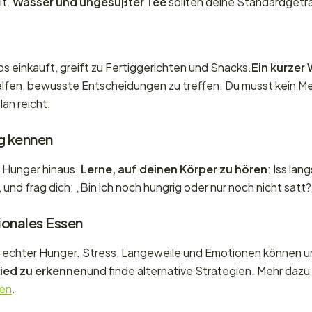
it.
Wasser und ungesüßter Tee
sollten deine Standardgeträ
os einkauft, greift zu Fertiggerichten und Snacks.
Ein kurzer
lfen, bewusste Entscheidungen zu treffen. Du musst kein M
lan reicht.
ng kennen
n Hunger hinaus.
Lerne, auf deinen Körper zu hören
: Iss la
und frag dich: „Bin ich noch hungrig oder nur noch nicht satt?
ionales Essen
st echter Hunger. Stress, Langeweile und Emotionen können u
ied zu erkennen
und finde alternative Strategien. Mehr dazu 
sen
.