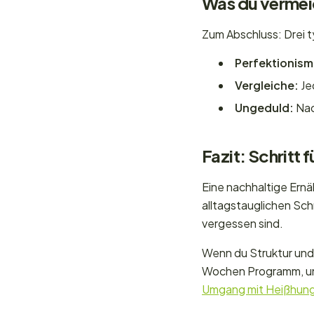
Was du vermeid
Zum Abschluss: Drei t
Perfektionism
Vergleiche:
Jed
Ungeduld:
Nac
Fazit: Schritt f
Eine nachhaltige Ernäh
alltagstauglichen Sch
vergessen sind.
Wenn du Struktur und 
Wochen Programm, un
Umgang mit Heißhun