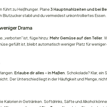
 führt zu Heißhunger. Plane
3 Hauptmahlzeiten und bei Bed
in Blutzucker stabil und du vermeidest unkontrolliertes Essen.
 weniger Drama
s „verboten" ist, füge hinzu:
Mehr Gemüse auf den Teller
. 
müse gefüllt ist, bleibt automatisch weniger Platz für weniger
rlangen.
Erlaube dir alles – in Maßen
. Schokolade? Klar, ein
icht. Der Unterschied liegt in der Häufigkeit und Menge, nich
ie Kalorien in Getränken. Softdrinks, Säfte und Alkohol könn