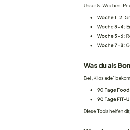
Unser 8-Wochen-Prog
Woche 1-2:
Gr
Woche 3-4:
E
Woche 5-6:
Ro
Woche 7-8:
Ge
Was du als B
Bei „Kilos ade" beko
90 Tage Food
90 Tage FIT-U
Diese Tools helfen di