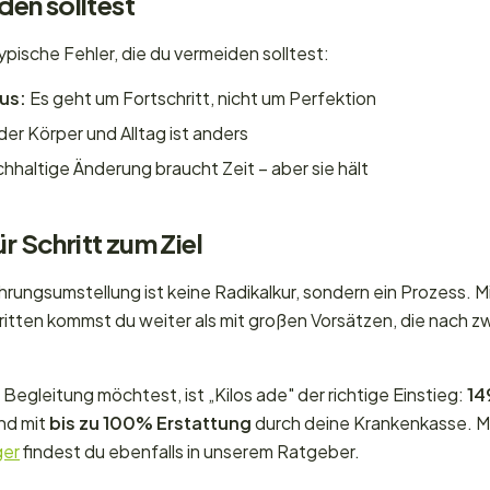
en solltest
ypische Fehler, die du vermeiden solltest:
us:
Es geht um Fortschritt, nicht um Perfektion
er Körper und Alltag ist anders
hhaltige Änderung braucht Zeit – aber sie hält
ür Schritt zum Ziel
rungsumstellung ist keine Radikalkur, sondern ein Prozess. Mi
ritten kommst du weiter als mit großen Vorsätzen, die nach 
Begleitung möchtest, ist „Kilos ade" der richtige Einstieg:
14
d mit
bis zu 100% Erstattung
durch deine Krankenkasse. M
ger
findest du ebenfalls in unserem Ratgeber.