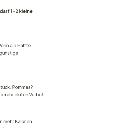
arf 1-2 kleine
Wenn die Hälfte
 günstige
 Stück. Pommes?
t im absoluten Verbot.
en mehr Kalorien