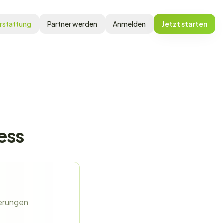
rstattung
Partner werden
Anmelden
Jetzt starten
ress
derungen