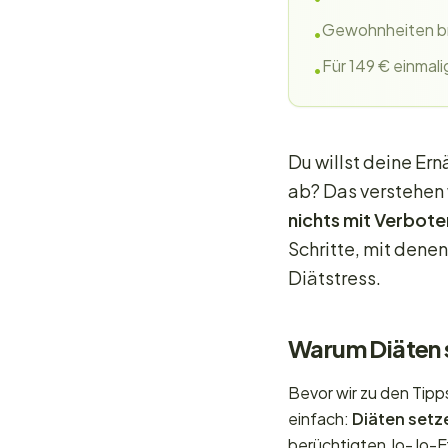
Gewohnheiten br
•
Für 149 € einmali
•
Du willst deine Er
ab? Das verstehen 
nichts mit Verbote
Schritte, mit dene
Diätstress.
Warum Diäten 
Bevor wir zu den Tipp
einfach:
Diäten setz
berüchtigten Jo-Jo-E