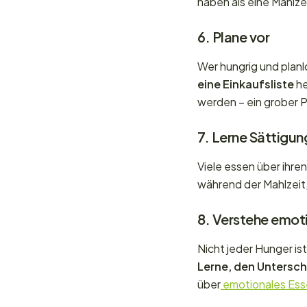
haben als eine Mahlze
6. Plane vor
Wer hungrig und planl
eine Einkaufsliste
he
werden – ein grober P
7. Lerne Sättigu
Viele essen über ihre
während der Mahlzeit, 
8. Verstehe emot
Nicht jeder Hunger i
Lerne, den Untersch
über
emotionales Es