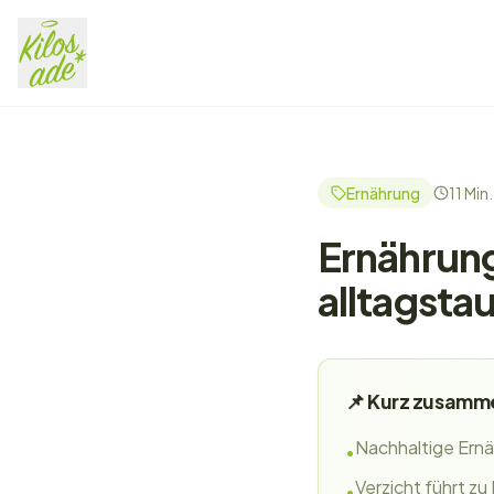
Ernährung
11 Min.
Ernährung
alltagsta
📌 Kurz zusamm
Nachhaltige Ernä
•
Verzicht führt zu
•