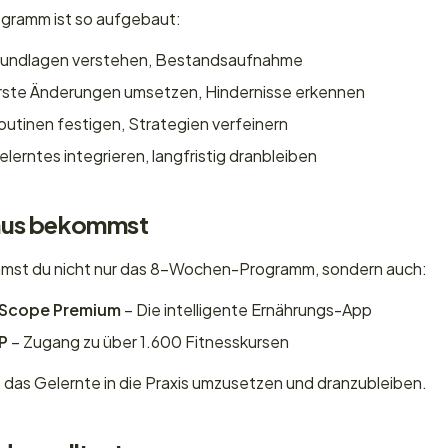
ramm ist so aufgebaut:
undlagen verstehen, Bestandsaufnahme
rste Änderungen umsetzen, Hindernisse erkennen
utinen festigen, Strategien verfeinern
lerntes integrieren, langfristig dranbleiben
onus bekommst
mmst du nicht nur das 8-Wochen-Programm, sondern auch:
Scope Premium
– Die intelligente Ernährungs-App
P
– Zugang zu über 1.600 Fitnesskursen
r, das Gelernte in die Praxis umzusetzen und dranzubleiben.